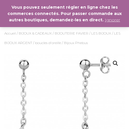
Vous pouvez seulement régler en ligne chez les
commerces connectés. Pour passer commande aux
D
autres boutiques, demandez-les en direct.
Ignorer
É
P
L
Accueil
/
BIJOUX & CADEAUX
/
BIJOUTERIE FAVIER
/
LES BIJOUX
/
LES
I
E
BIJOUX ARGENT
/
boucles d'oreille
/ Bijoux Phebus
R
L
A
N
A
V
I
G
A
T
I
O
N