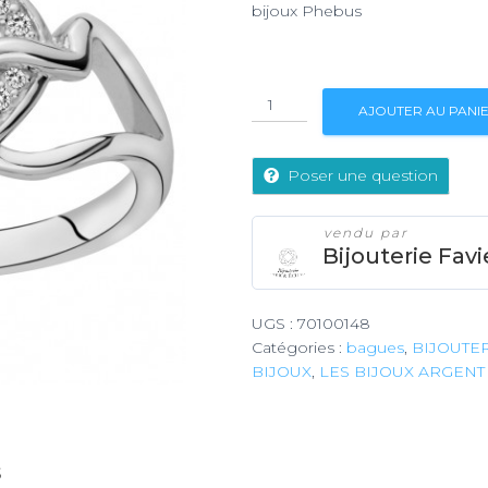
bijoux Phebus
quantité
AJOUTER AU PANI
de
Bijoux
Phebus
Poser une question
vendu par
Bijouterie Favi
UGS :
70100148
Catégories :
bagues
,
BIJOUTER
BIJOUX
,
LES BIJOUX ARGENT
S