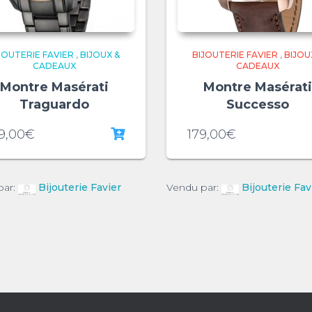
JOUTERIE FAVIER
,
BIJOUX &
BIJOUTERIE FAVIER
,
BIJOU
CADEAUX
CADEAUX
Montre Masérati
Montre Masérat
Traguardo
Successo
9,00
€
179,00
€
par:
Bijouterie Favier
Vendu par:
Bijouterie Fav