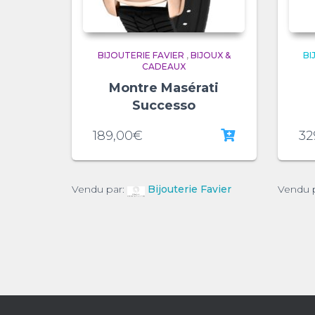
BIJOUTERIE FAVIER
,
BIJOUX &
BI
CADEAUX
Montre Masérati
Successo
189,00
€
32
Vendu par:
Bijouterie Favier
Vendu 