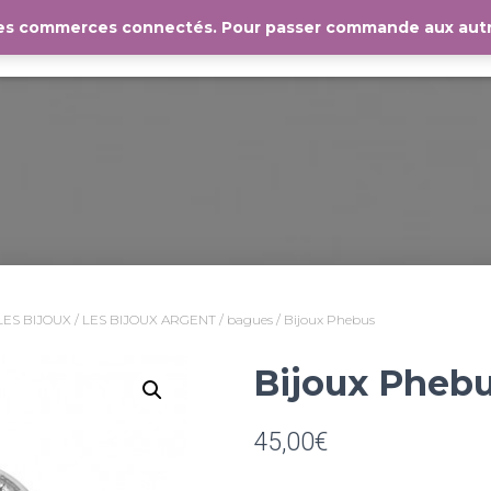
les commerces connectés. Pour passer commande aux autr
ACCUEIL
LES COMMERCES
BLOG
CON
LES BIJOUX
/
LES BIJOUX ARGENT
/
bagues
/ Bijoux Phebus
Bijoux Pheb
45,00
€