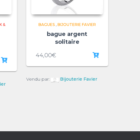
X &
BAGUES
,
BIJOUTERIE FAVIER
bague argent
i
solitaire
44,00
€
Vendu par:
Bijouterie Favier
ier