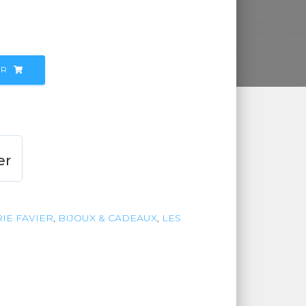
ER
er
IE FAVIER
,
BIJOUX & CADEAUX
,
LES