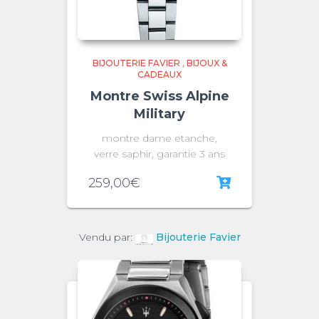
BIJOUTERIE FAVIER
,
BIJOUX &
CADEAUX
Montre Swiss Alpine
Military
montre dame etanche,
verre saphir, garantie 3 ans
259,00
€
Vendu par:
Bijouterie Favier