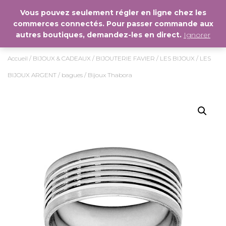
Vous pouvez seulement régler en ligne chez les
commerces connectés. Pour passer commande aux
D
autres boutiques, demandez-les en direct.
Ignorer
É
P
L
Accueil
/
BIJOUX & CADEAUX
/
BIJOUTERIE FAVIER
/
LES BIJOUX
/
LES
I
E
BIJOUX ARGENT
/
bagues
/ Bijoux Thabora
R
L
A
N
A
V
I
G
A
T
I
O
N