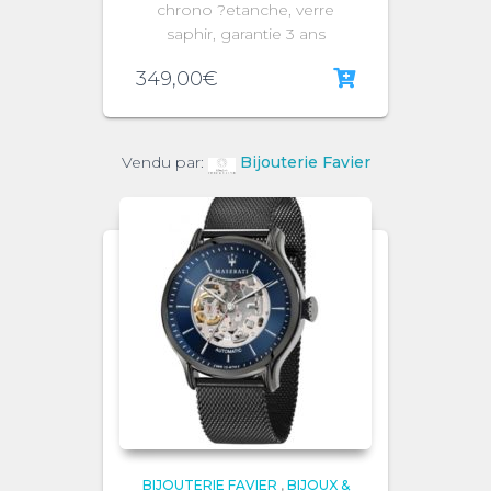
chrono ?etanche, verre
saphir, garantie 3 ans
349,00
€
Vendu par:
Bijouterie Favier
BIJOUTERIE FAVIER
,
BIJOUX &