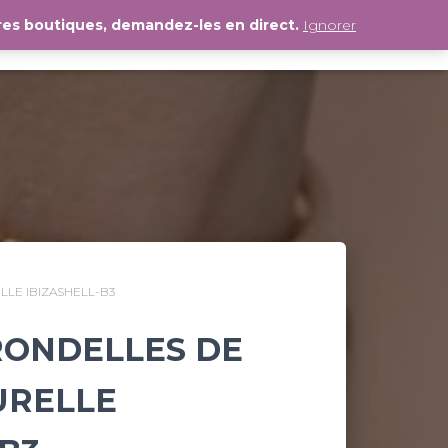
es boutiques, demandez-les en direct.
Ignorer
TACT
SHOP
AJOUTEZ VOTRE COMMERCE
LLE IBIZASHELL-B3
 RONDELLES DE
URELLE