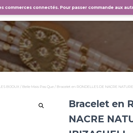
les commerces connectés. Pour passer commande aux autr
ACCUEIL
LES COMMERCES
BLOG
CON
LES BIJOUX
/
Belle Mais Pas Que
/ Bracelet en RONDELLES DE NACRE NATURE
Bracelet en
NACRE NAT