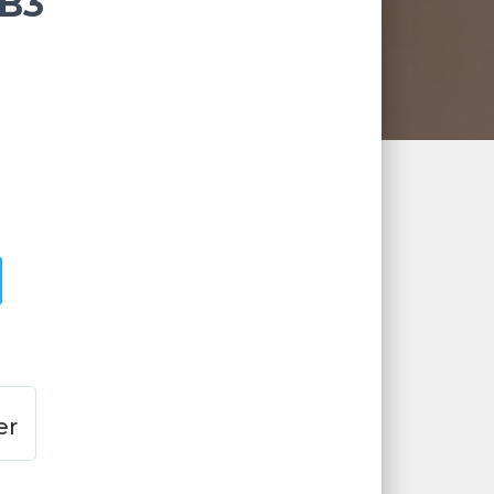
-B3
er