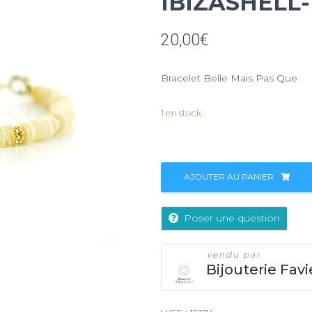
IBIZASHELL
20,00
€
Bracelet Belle Mais Pas Que
1 en stock
AJOUTER AU PANIER
Poser une question
vendu par
Bijouterie Favi