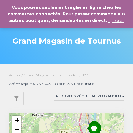
Vous pouvez seulement régler en ligne chez les
commerces connectés. Pour passer commande aux
DÉPL
autres boutiques, demandez-les en direct.
Ignorer
LA
NAVI
Grand Magasin de Tournus
Accueil
/
Grand Magasin de Tournus
/ Page 123
Affichage de 2441–2460 sur 2471 résultats
+
−