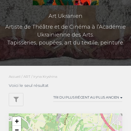
Art Ukranien
Artiste de Théâtre et de Cinéma à l’Académie
Ukrainienne des Arts.
Tapisseries, poupées, art du textile, peinture.
Accueil
/
ART
/ Iryna Kryshina
Voici le seul résultat
+
−