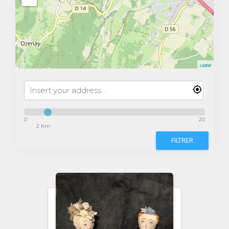
Leaflet
0
20
2 Km
FILTRER