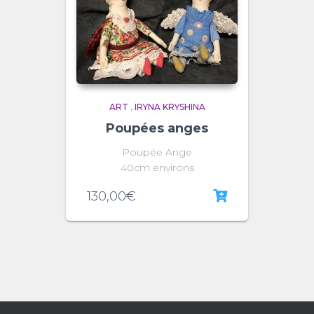
ART
,
IRYNA KRYSHINA
Poupées anges
Poupée Ange
40cm environs
130,00
€