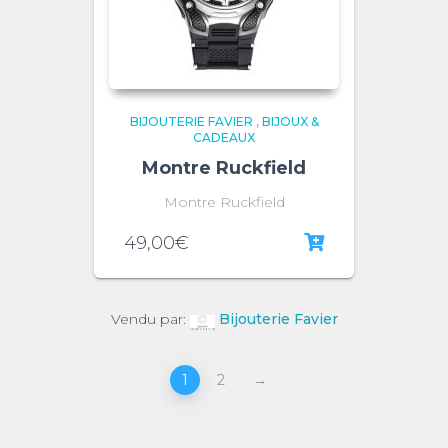
BIJOUTERIE FAVIER
,
BIJOUX &
CADEAUX
Montre Ruckfield
Montre Ruckfield
49,00
€
Vendu par:
Bijouterie Favier
1
2
→