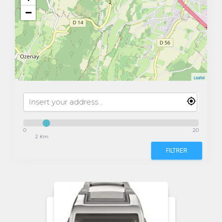
−
Leaflet
0
20
2 Km
FILTRER