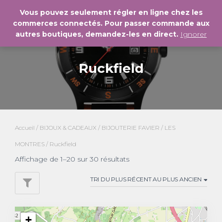
Vous pouvez seulement régler en ligne chez les
commerces connectés. Pour passer commande aux
DÉPL
autres boutiques, demandez-les en direct.
Ignorer
LA
NAVI
Ruckfield
Accueil
/
BIJOUX & CADEAUX
/
BIJOUTERIE FAVIER
/
LES
MONTRES
/ Ruckfield
Affichage de 1–20 sur 30 résultats
+